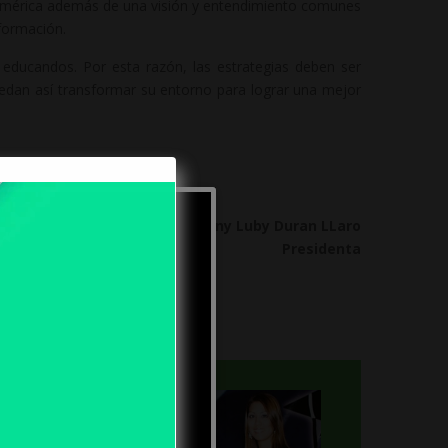
noamérica además de una visión y entendimiento comunes
nformación.
educandos. Por esta razón, las estrategias deben ser
puedan así transformar su entorno para lograr una mejor
Dra. Kony Luby Duran LLaro
Presidenta