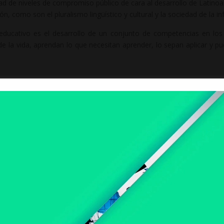
dad de niveles de compromiso público de cara al desarrollo de Lati
n, como son el pluralismo lingüístico y cultural y la sociedad de la i
ducativo es el desarrollo de un conjunto de competencias en los 
 de la vida, aprendan lo que necesitan aprender, lo sepan aplicar y 