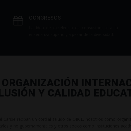
CONGRESOS
La idea de excelencia es consustancial a la
enseñanza superior, a pesar de la diversidad.
 ORGANIZACIÓN INTERNA
LUSIÓN Y CALIDAD EDUCA
l Caribe reciban un cordial saludo de OIICE, nosotros como organ
ales y no gubernamentales y otros socios como instituciones acadé