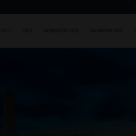
modal-check
INICIO
OIICE
MEMBRESÍA OIICE
GALARDÓN OIICE