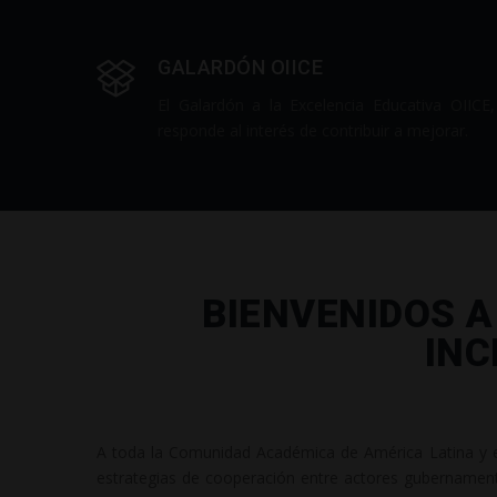
GALARDÓN OIICE
El Galardón a la Excelencia Educativa OIICE,
responde al interés de contribuir a mejorar.
BIENVENIDOS A
INC
A toda la Comunidad Académica de América Latina y e
estrategias de cooperación entre actores gubernament