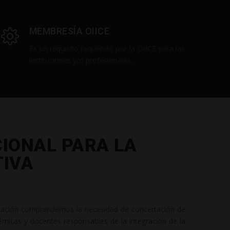
MEMBRESÍA OIICE
Es un requisito requerido por la OIICE para las
instituciones y/o profesionales.
CIONAL PARA LA
TIVA
ización comprendemos la necesidad de concertación de
micas y docentes responsables de la integración de la