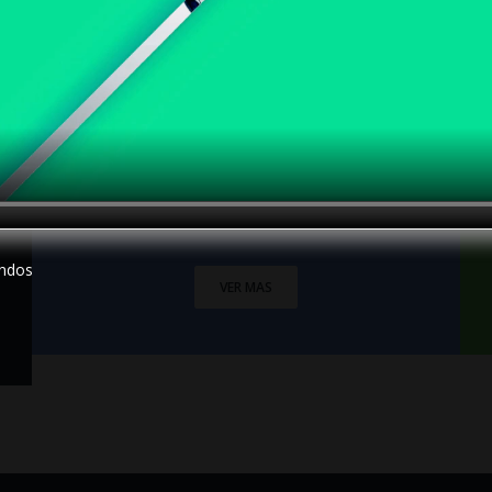
BIBLIOTECA DIGITAL OIICE
ndos
VER MAS